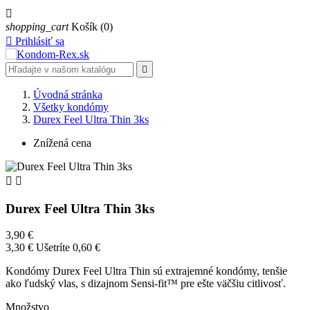

shopping_cart
Košík
(0)

Prihlásiť sa

Úvodná stránka
Všetky kondómy
Durex Feel Ultra Thin 3ks
Znížená cena


Durex Feel Ultra Thin 3ks
3,90 €
3,30 €
Ušetríte 0,60 €
Kondómy Durex Feel Ultra Thin sú extrajemné kondómy, tenšie
ako ľudský vlas, s dizajnom Sensi-fit™ pre ešte väčšiu citlivosť.
Množstvo