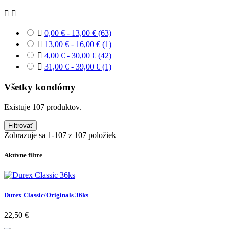



0,00 € - 13,00 €
(63)

13,00 € - 16,00 €
(1)

4,00 € - 30,00 €
(42)

31,00 € - 39,00 €
(1)
Všetky kondómy
Existuje 107 produktov.
Filtrovať
Zobrazuje sa 1-107 z 107 položiek
Aktívne filtre
Durex Classic/Originals 36ks
22,50 €