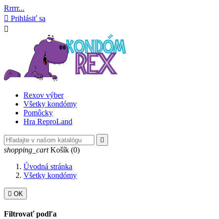
Rrrrr...

Prihlásiť sa

Rexov výber
Všetky kondómy
Pomôcky
Hra ReproLand

shopping_cart
Košík
(0)
Úvodná stránka
Všetky kondómy

OK
Filtrovať podľa