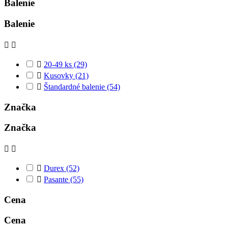
Balenie
Balenie



20-49 ks
(29)

Kusovky
(21)

Štandardné balenie
(54)
Značka
Značka



Durex
(52)

Pasante
(55)
Cena
Cena