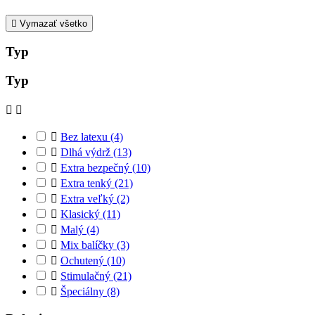

Vymazať všetko
Typ
Typ



Bez latexu
(4)

Dlhá výdrž
(13)

Extra bezpečný
(10)

Extra tenký
(21)

Extra veľký
(2)

Klasický
(11)

Malý
(4)

Mix balíčky
(3)

Ochutený
(10)

Stimulačný
(21)

Špeciálny
(8)