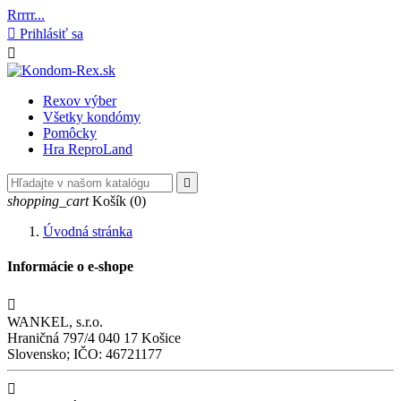
Rrrrr...

Prihlásiť sa

Rexov výber
Všetky kondómy
Pomôcky
Hra ReproLand

shopping_cart
Košík
(0)
Úvodná stránka
Informácie o e-shope

WANKEL, s.r.o.
Hraničná 797/4 040 17 Košice
Slovensko; IČO: 46721177
