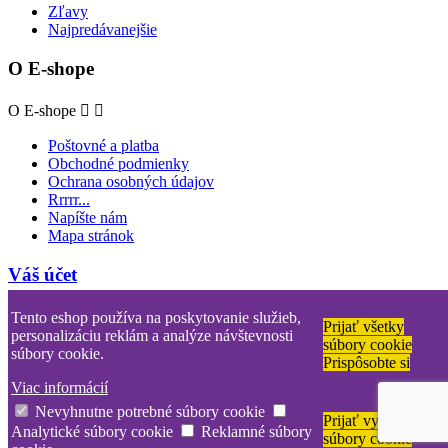
Zľavy
Najpredávanejšie
O E-shope
O E-shope


Poštovné a platba
Obchodné podmienky
Ochrana osobných údajov
Rrrrr...
Napíšte nám
Mapa stránok
Váš účet
Váš účet


Tento eshop používa na poskytovanie služieb,
Prijať všetky
personalizáciu reklám a analýze návštevnosti
súbory cookie
Adresy
súbory cookie.
Prispôsobte si
Dobropisy
Objednávky
Viac informácií
Osobné údaje
Nevyhnutne potrebné súbory cookie
Prijať vybrané
Analytické súbory cookie
Reklamné súbory
súbory cookie