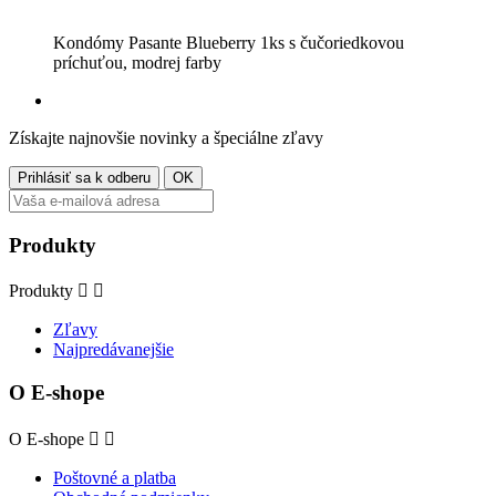
Kondómy Pasante Blueberry 1ks s čučoriedkovou
príchuťou, modrej farby
Získajte najnovšie novinky a špeciálne zľavy
Produkty
Produkty


Zľavy
Najpredávanejšie
O E-shope
O E-shope


Poštovné a platba