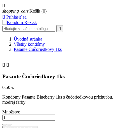

shopping_cart
Košík
(0)

Prihlásiť sa

Úvodná stránka
Všetky kondómy
Pasante Čučoriedkovy 1ks


Pasante Čučoriedkovy 1ks
0,50 €
Kondómy Pasante Blueberry 1ks s čučoriedkovou príchuťou,
modrej farby
Množstvo