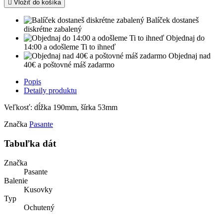

Vložiť do košíka
Balíček dostaneš
diskrétne zabalený
Objednaj do
14:00 a odošleme Ti to ihneď
Objednaj nad
40€ a poštovné máš zadarmo
Popis
Detaily produktu
Veľkosť: dĺžka 190mm, šírka 53mm
Značka
Pasante
Tabuľka dát
Značka
Pasante
Balenie
Kusovky
Typ
Ochutený