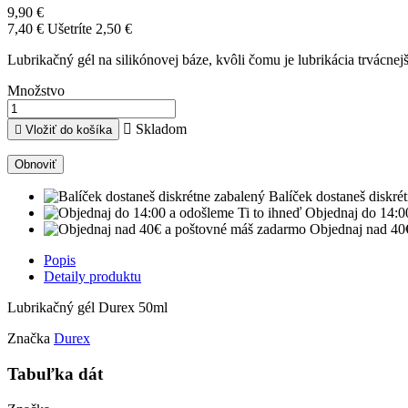
9,90 €
7,40 €
Ušetríte 2,50 €
Lubrikačný gél na silikónovej báze, kvôli čomu je lubrikácia trvácne
Množstvo

Skladom

Vložiť do košíka
Balíček dostaneš diskré
Objednaj do 14:0
Objednaj nad 40
Popis
Detaily produktu
Lubrikačný gél Durex 50ml
Značka
Durex
Tabuľka dát