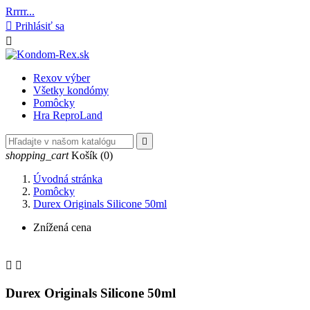
Rrrrr...

Prihlásiť sa

Rexov výber
Všetky kondómy
Pomôcky
Hra ReproLand

shopping_cart
Košík
(0)
Úvodná stránka
Pomôcky
Durex Originals Silicone 50ml
Znížená cena


Durex Originals Silicone 50ml