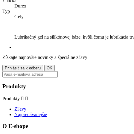
Značka
Durex
Typ
Gély
Lubrikačný gél na silikónovej báze, kvôli čomu je lubrikácia 
Získajte najnovšie novinky a špeciálne zľavy
Produkty
Produkty


Zľavy
Najpredávanejšie
O E-shope