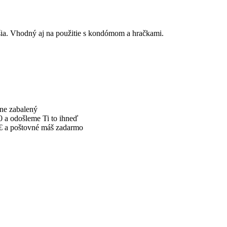
jšia. Vhodný aj na použitie s kondómom a hračkami.
tne zabalený
0 a odošleme Ti to ihneď
€ a poštovné máš zadarmo