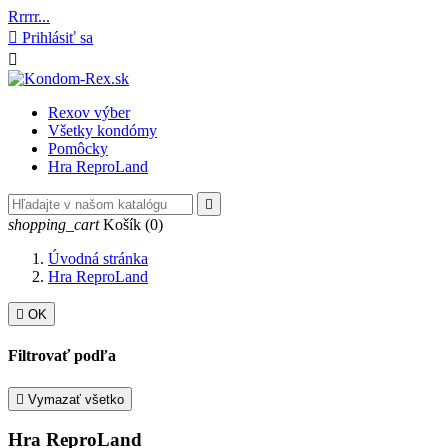
Rrrrr...

Prihlásiť sa

Rexov výber
Všetky kondómy
Pomôcky
Hra ReproLand

shopping_cart
Košík
(0)
Úvodná stránka
Hra ReproLand

OK
Filtrovať podľa

Vymazať všetko
Hra ReproLand