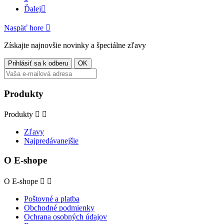
Ďalej

Naspäť hore

Získajte najnovšie novinky a špeciálne zľavy
Produkty
Produkty


Zľavy
Najpredávanejšie
O E-shope
O E-shope


Poštovné a platba
Obchodné podmienky
Ochrana osobných údajov